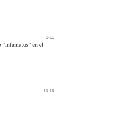
1-11
o “infamatus” en el
13-16