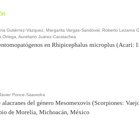
ión
stina Gutiérrez-Vázquez, Margarita Vargas-Sandoval, Roberto Lezama 
a Ortega, Aureliano Juárez-Caratachea
entomopatógenos en Rhipicephalus microplus (Acari: I
 Javier Ponce-Saavedra
e alacranes del género Mesomexovis (Scorpiones: Vaejo
ipio de Morelia, Michoacán, México