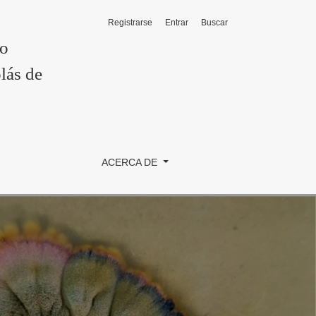
Registrarse
Entrar
Buscar
ichoacana de San Nicolás de Hidalgo
co
lás de
ACERCA DE