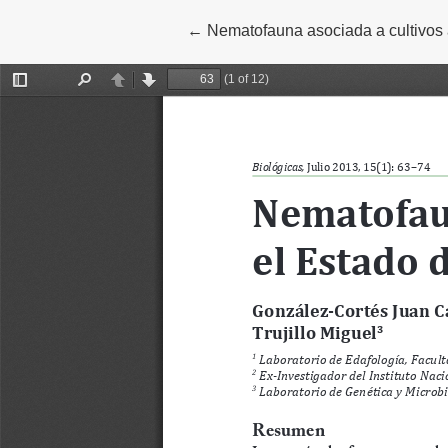
←
Volver a los detalles del artículo
Nematofauna asociada a cultivos 