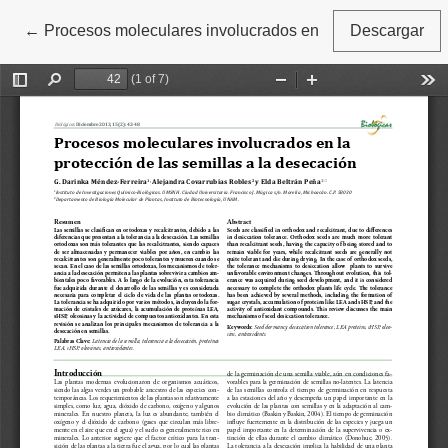
←
Volver a los detalles del artículo
Procesos moleculares involucrados en la protección de l
Descargar