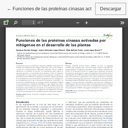
←
Volver a los detalles del artículo
Funciones de las proteínas cinasas activadas por mitógen
Descargar