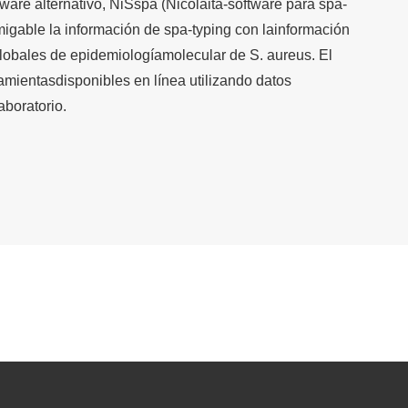
ware alternativo, NiSspa (Nicolaita-software para spa-
migable la información de spa-typing con lainformación
lobales de epidemiologíamolecular de S. aureus. El
amientasdisponibles en línea utilizando datos
boratorio.