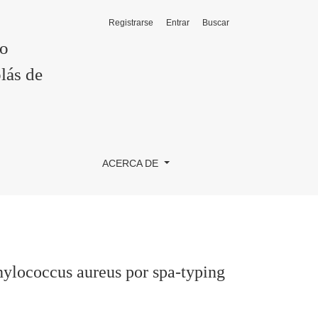
Registrarse
Entrar
Buscar
ping para epidemiología molecular
co
lás de
ACERCA DE
phylococcus aureus por spa-typing