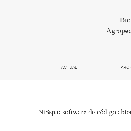
NiSspa: software de código abierto para la ca
Bio
Agropec
ACTUAL
ARC
NiSspa: software de código abier