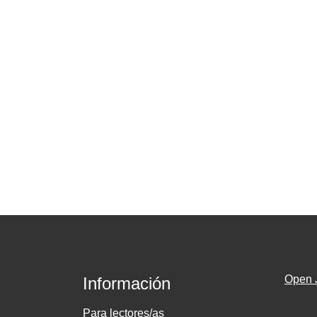
Open 
Información
Para lectores/as