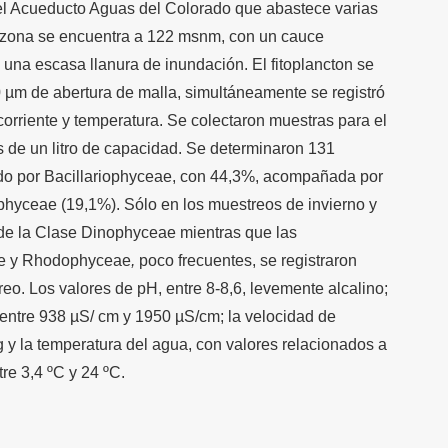
del Acueducto Aguas del Colorado que abastece varias
ta zona se encuentra a 122 msnm, con un cauce
na escasa llanura de inundación. El fitoplancton se
 µm de abertura de malla, simultáneamente se registró
corriente y temperatura. Se colectaron muestras para el
as de un litro de capacidad. Se determinaron 131
ado por Bacillariophyceae, con 44,3%, acompañada por
yceae (19,1%). Sólo en los muestreos de invierno y
de la Clase Dinophyceae mientras que las
e y Rhodophyceae
,
poco frecuentes, se registraron
eo. Los valores de pH, entre 8-8,6, levemente alcalino;
ó entre 938 µS/ cm y 1950 µS/cm; la velocidad de
g y la temperatura del agua, con valores relacionados a
tre 3,4 ºC y 24 ºC.