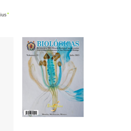
+
cius