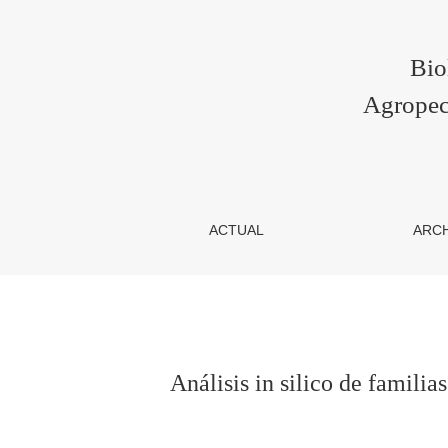
Análisis in silico de familias multigénicas en
Bio
Agropec
ACTUAL
ARC
Análisis in silico de famil