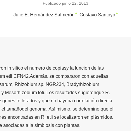
Publicado junio 22, 2013
+
+
Julie E. Hernández Salmerón
Gustavo Santoyo
ron in silico el número de copiasy la función de las
ium etli CFN42.Además, se compararon con aquellas
osarum, Rhizobium sp. NGR234, Bradyrhizobium
 y Mesorhizobium loti. Los resultados sugierenque R.
e genes reiterados y que no hayuna correlación directa
y el tamañodel genoma. Así mismo, se determinó que el
nes encontradas en R. etli se localizaron en plásmidos,
 asociadas a la simbiosis con plantas.