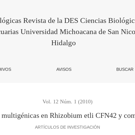
 Rhizobium etli CFN42 y comparación con otras rhizobias
lógicas Revista de la DES Ciencias Biológi
uarias Universidad Michoacana de San Nico
Hidalgo
HIVOS
AVISOS
BUSCAR
Vol. 12 Núm. 1 (2010)
ias multigénicas en Rhizobium etli CFN42 y com
ARTÍCULOS DE INVESTIGACIÓN