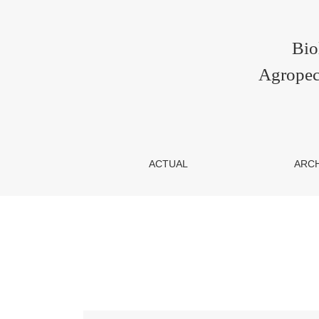
Vol. 20 Núm. 1 (2018): Revista Biológicas
Bio
Agropec
ACTUAL
ARC